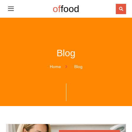
of
food
Blog
Home
Blog