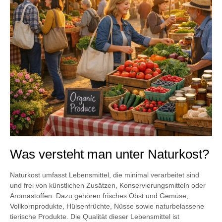
Was versteht man unter Naturkost?
Naturkost umfasst Lebensmittel, die minimal verarbeitet sind
und frei von künstlichen Zusätzen, Konservierungsmitteln oder
Aromastoffen. Dazu gehören frisches Obst und Gemüse,
Vollkornprodukte, Hülsenfrüchte, Nüsse sowie naturbelassene
tierische Produkte. Die Qualität dieser Lebensmittel ist