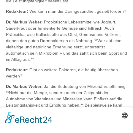
die Leistungsfähigkeit beeinflusst.
Redakteur:
Wie kann man die Darmgesundheit gezielt fördern?
Dr. Markus Weber:
Probiotische Lebensmittel wie Joghurt,
Sauerkraut oder fermentierte Gemüse sind hilfreich. Auch
Präbiotika, also Ballaststoffe aus Obst, Gemüse und Vollkorn,
dienen den guten Darmbakterien als Nahrung. **Wer auf eine
vielfältige und natürliche Ernährung setzt, unterstützt
automatisch sein Mikrobiom – und das zahlt sich beim Sport und
im Alltag aus.**
Redakteur:
Gibt es weitere Faktoren, die häufig übersehen
werden?
Dr. Markus Weber:
Ja, die Bedeutung von Mikronährstofftiming.
**Nicht nur die Menge, sondern auch der Zeitpunkt der
Aufnahme von Vitaminen und Mineralien kann Einfluss auf die
Leistungsfähigkeit und Erholung haben.** Beispielsweise kann
die Zufuhr von Magnesium am Abend die Muskelentspannung
fördern.
Redakteur:
Wie wichtig ist die mentale Komponente im