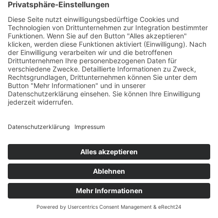
Zusammenspiel von Ernährung und Sport?
Dr. Markus Weber:
Sie ist entscheidend. Ernährung beeinflusst
nicht nur den Körper, sondern auch das Gehirn. **Bestimmte
Nährstoffe wie Omega-3-Fettsäuren oder B-Vitamine stärken
die kognitive Leistungsfähigkeit und helfen, Stress abzubauen.**
Diese Effekte verstärken sich durch körperliche Aktivität, die
wiederum neurochemische Prozesse im Gehirn positiv
beeinflusst.
Redakteur:
Abschließend: Welchen Tipp geben Sie Menschen,
die gerade mit Sport und gesunder Ernährung starten?
Dr. Markus Weber:
**Geduld haben und auf den eigenen
Körper hören.** Veränderungen brauchen Zeit, und es ist
wichtig, Erfolge zu feiern, aber auch Rückschläge als
Lernmöglichkeiten zu sehen. Eine ganzheitliche Betrachtung
von Körper und Geist ist der beste Weg zu nachhaltiger
Gesundheit.
Hinweis: Bilder wurden mithilfe künstlicher Intelligenz
erzeugt.