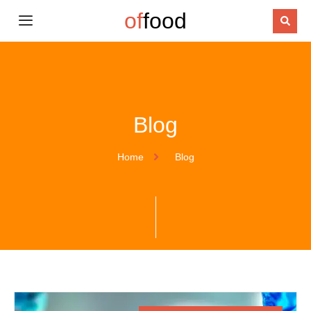
of
food
Blog
Home
Blog