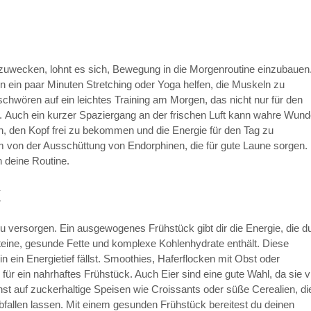
zuwecken, lohnt es sich, Bewegung in die Morgenroutine einzubauen
n ein paar Minuten Stretching oder Yoga helfen, die Muskeln zu
schwören auf ein leichtes Training am Morgen, das nicht nur für den
t. Auch ein kurzer Spaziergang an der frischen Luft kann wahre Wund
n, den Kopf frei zu bekommen und die Energie für den Tag zu
em von der Ausschüttung von Endorphinen, die für gute Laune sorgen.
n deine Routine.
k
u versorgen. Ein ausgewogenes Frühstück gibt dir die Energie, die d
oteine, gesunde Fette und komplexe Kohlenhydrate enthält. Diese
 in ein Energietief fällst. Smoothies, Haferflocken mit Obst oder
ür ein nahrhaftes Frühstück. Auch Eier sind eine gute Wahl, da sie vi
hst auf zuckerhaltige Speisen wie Croissants oder süße Cerealien, di
bfallen lassen. Mit einem gesunden Frühstück bereitest du deinen