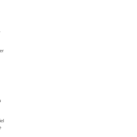
.
er
u
el
e