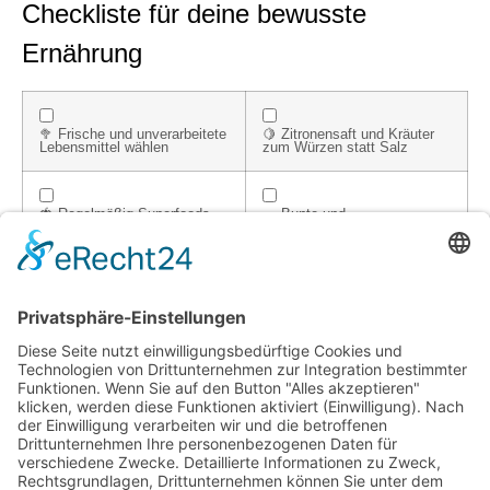
Checkliste für deine bewusste
Ernährung
🥦 Frische und unverarbeitete
🍋 Zitronensaft und Kräuter
Lebensmittel wählen
zum Würzen statt Salz
🍓 Regelmäßig Superfoods
🥗 Bunte und
wie Chiasamen und Goji-
abwechslungsreiche
Beeren integrieren
Mahlzeiten planen
💧 Ausreichend Wasser
🕒 Mahlzeiten stressfrei und
trinken und zuckerhaltige
bewusst genießen
Getränke vermeiden
Hinweis: Bilder wurden mithilfe künstlicher Intelligenz
erzeugt.